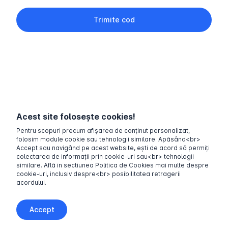
Trimite cod
Acest site folosește cookies!
Pentru scopuri precum afișarea de conținut personalizat,
folosim module cookie sau tehnologii similare. Apăsând<br>
Accept sau navigând pe acest website, ești de acord să permiți
colectarea de informații prin cookie-uri sau<br> tehnologii
similare. Află in sectiunea Politica de Cookies mai multe despre
cookie-uri, inclusiv despre<br> posibilitatea retragerii
acordului.
Accept